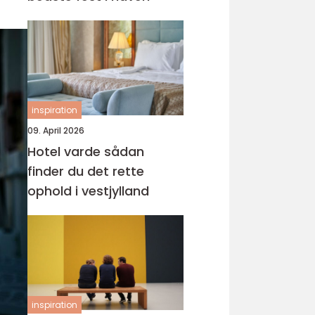
inspiration
09. April 2026
Hotel varde sådan
finder du det rette
ophold i vestjylland
inspiration