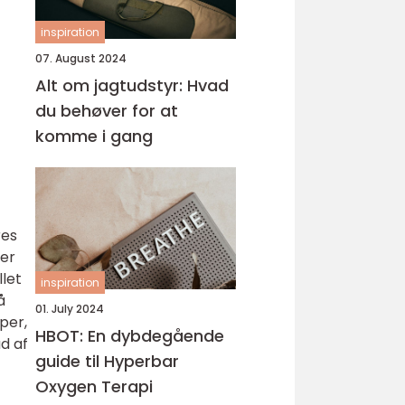
inspiration
07. August 2024
Alt om jagtudstyr: Hvad
du behøver for at
komme i gang
res
ter
let
inspiration
å
01. July 2024
per,
HBOT: En dybdegående
d af
guide til Hyperbar
Oxygen Terapi