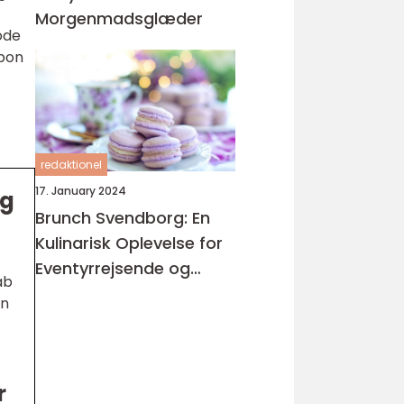
Morgenmadsglæder
ode
 bon
redaktionel
17. January 2024
eg
Brunch Svendborg: En
Kulinarisk Oplevelse for
Eventyrrejsende og
ab
Backpackere
un
r