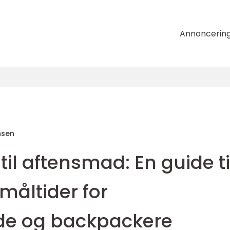
Annoncerin
nsen
il aftensmad: En guide ti
 måltider for
de og backpackere