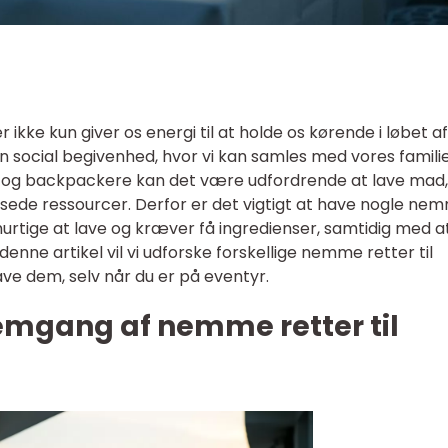
r ikke kun giver os energi til at holde os kørende i løbet af
 social begivenhed, hvor vi kan samles med vores famili
 og backpackere kan det være udfordrende at lave mad,
ede ressourcer. Derfor er det vigtigt at have nogle ne
hurtige at lave og kræver få ingredienser, samtidig med a
denne artikel vil vi udforske forskellige nemme retter til
lave dem, selv når du er på eventyr.
emgang af nemme retter til