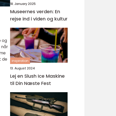
18. January 2025
Museernes verden: En
rejse ind i viden og kultur
e og
 når
mme
t de
inspiration
13. August 2024
Lej en Slush Ice Maskine
til Din Næste Fest