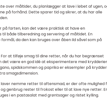
ste over måltider, du planlægger at lave i løbet af ugen, 
ne på forhånd. Dette sparer tid og sikrer, at du har alle
den.
er på farten, kan det være praktisk at have en
il både tilberedning og servering af måltidet. En
e formål, da den kan bruges over åben ild såvel som på
or at tilføje smag til dine retter, når du har begrænset
kan det være en god idé at eksperimentere med krydderie
regano, spidskommen og paprika er eksempler på krydderi
stra smagsdimension.
 laver nemme retter til aftensmad, er der ofte mulighed f
og genbrug rester til frokost eller til at lave nye retter. E
ges i en pastasalat med grøntsager og ristet kylling.