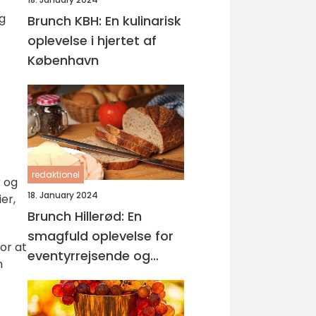
og
Brunch KBH: En kulinarisk
oplevelse i hjertet af
København
redaktionel
r og
18. January 2024
er,
Brunch Hillerød: En
smagfuld oplevelse for
or at
eventyrrejsende og
n
backpackere