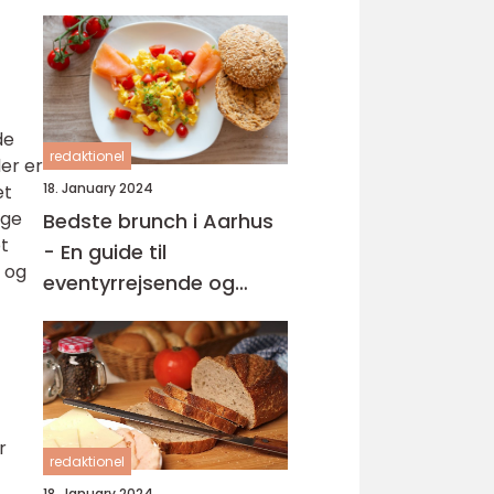
de
redaktionel
der er
18. January 2024
et
uge
Bedste brunch i Aarhus
ot
- En guide til
d og
eventyrrejsende og
backpackere
r
redaktionel
18. January 2024