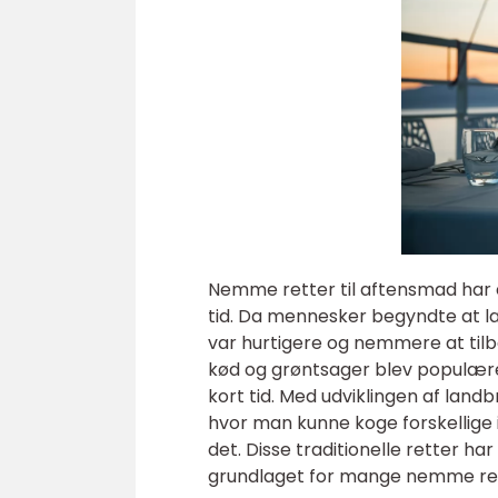
Nemme retter til aftensmad har en
tid. Da mennesker begyndte at lav
var hurtigere og nemmere at til
kød og grøntsager blev populære
kort tid. Med udviklingen af land
hvor man kunne koge forskellige
det. Disse traditionelle retter h
grundlaget for mange nemme rett