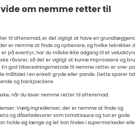
t vide om nemme retter til
er til aftensmad, er det vigtigt at have en grundlæggen
r der er nemme at finde og opbevare, og hvilke teknikker 
u er på eventyr, har du måske ikke adgang til et veludstyr
iske råvarer, så det er vigtigt at kunne improvisere og br
ed. En god tilberedningsmetode til nemme retter er one-p
le måltidet i en enkelt gryde eller pande. Dette sparer ti
ejsende og backpackere.
uske, når du laver nemme retter til aftensmad:
dienser: Vælg ingredienser, der er nemme at finde og
pasta og dåsefødevarer som tomatsauce og tun er gode
an holde sig længe og let kan findes i supermarkeder elle