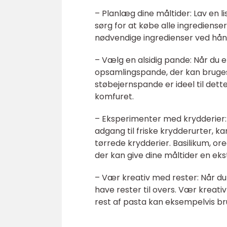
– Planlæg dine måltider: Lav en li
sørg for at købe alle ingredienser
nødvendige ingredienser ved hån
– Vælg en alsidig pande: Når du 
opsamlingspande, der kan bruges t
støbejernspande er ideel til dett
komfuret.
– Eksperimenter med krydderier: F
adgang til friske krydderurter, 
tørrede krydderier. Basilikum, o
der kan give dine måltider en ek
– Vær kreativ med rester: Når du
have rester til overs. Vær kreativ 
rest af pasta kan eksempelvis bru