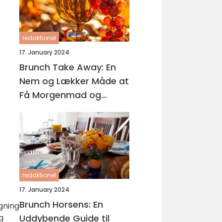
redaktionel
17. January 2024
Brunch Take Away: En
Nem og Lækker Måde at
Få Morgenmad og
Frokost på Farten
redaktionel
17. January 2024
Brunch Horsens: En
gning
Uddybende Guide til
g