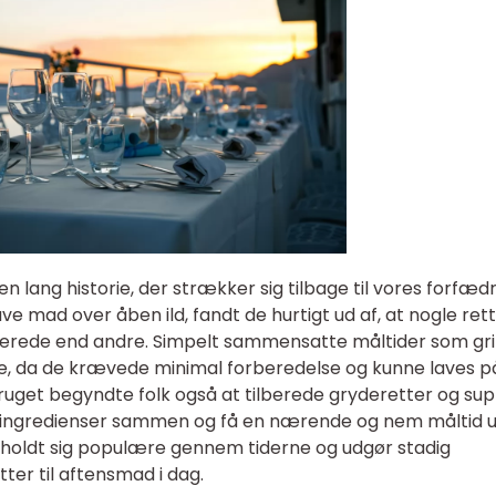
 lang historie, der strækker sig tilbage til vores forfæd
e mad over åben ild, fandt de hurtigt ud af, at nogle ret
berede end andre. Simpelt sammensatte måltider som gril
, da de krævede minimal forberedelse og kunne laves p
bruget begyndte folk også at tilberede gryderetter og sup
 ingredienser sammen og få en nærende og nem måltid u
ar holdt sig populære gennem tiderne og udgør stadig
er til aftensmad i dag.