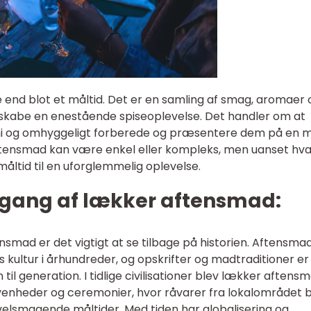
end blot et måltid. Det er en samling af smag, aromaer 
 skabe en enestående spiseoplevelse. Det handler om at
ni og omhyggeligt forberede og præsentere dem på en 
tensmad kan være enkel eller kompleks, men uanset hv
måltid til en uforglemmelig oplevelse.
gang af lækker aftensmad:
nsmad er det vigtigt at se tilbage på historien. Aftensma
ultur i århundreder, og opskrifter og madtraditioner er
til generation. I tidlige civilisationer blev lækker aftens
venheder og ceremonier, hvor råvarer fra lokalområdet 
velsmagende måltider. Med tiden har globalisering og