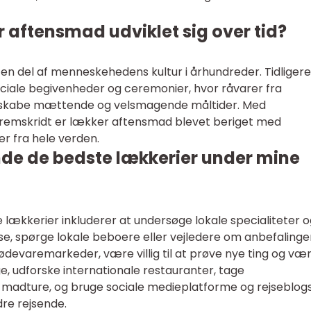
 aftensmad udviklet sig over tid?
n del af menneskehedens kultur i århundreder. Tidligere
ciale begivenheder og ceremonier, hvor råvarer fra
at skabe mættende og velsmagende måltider. Med
 fremskridt er lækker aftensmad blevet beriget med
ner fra hele verden.
nde de bedste lækkerier under mine
te lækkerier inkluderer at undersøge lokale specialiteter 
jse, spørge lokale beboere eller vejledere om anbefalinge
ødevaremarkeder, være villig til at prøve nye ting og væ
e, udforske internationale restauranter, tage
 madture, og bruge sociale medieplatforme og rejseblog
dre rejsende.