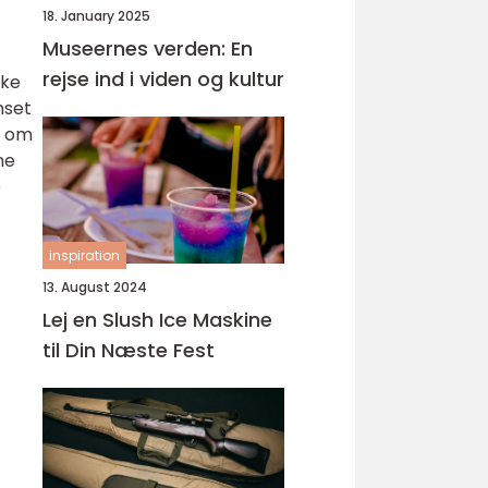
18. January 2025
Museernes verden: En
rejse ind i viden og kultur
ske
nset
e om
ne
e
inspiration
13. August 2024
Lej en Slush Ice Maskine
til Din Næste Fest