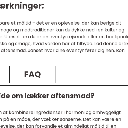
ærkninger:
e et måltid – det er en oplevelse, der kan berige dit
smage og madtraditioner kan du dykke ned i en kultur og
er. Uanset om du er en eventyrrejsende eller en backpack
forske og smage, hvad verden har at tilbyde. Lad denne arti
r aftensmad, uanset hvor dine eventyr fører dig hen. Bon
FAQ
 vide om lækker aftensmad?
at kombinere ingredienser i harmoni og omhyggeligt
 på en måde, der vækker sanserne. Det kan være en
velse, der kan forvandle et almindeligt måltid til en