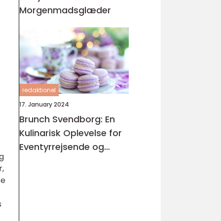
Morgenmadsglæder
redaktionel
17. January 2024
Brunch Svendborg: En
Kulinarisk Oplevelse for
Eventyrrejsende og
og
Backpackere
r,
re
s