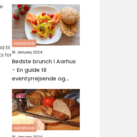
ar
redaktionel
d til
18. January 2024
ts for
Bedste brunch i Aarhus
- En guide til
eventyrrejsende og
backpackere
redaktionel
18. January 2024