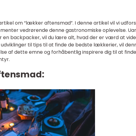
ikel om “lækker aftensmad”. I denne artikel vil vi udfor
lementer vedrørende denne gastronomiske oplevelse. Ua
r en backpacker, vil du lære alt, hvad der er værd at vid
viklinger til tips til at finde de bedste lækkerier, vil den
else af dette emne og forhåbentlig inspirere dig til at find
ntyr.
ftensmad: