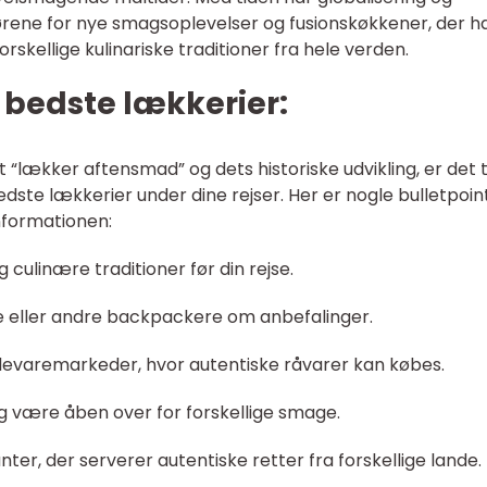
ørene for nye smagsoplevelser og fusionskøkkener, der h
kellige kulinariske traditioner fra hele verden.
de bedste lækkerier:
“lækker aftensmad” og dets historiske udvikling, er det ti
 bedste lækkerier under dine rejser. Her er nogle bulletpoin
nformationen:
 culinære traditioner før din rejse.
re eller andre backpackere om anbefalinger.
devaremarkeder, hvor autentiske råvarer kan købes.
 og være åben over for forskellige smage.
ter, der serverer autentiske retter fra forskellige lande.