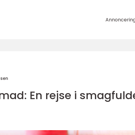
Annoncerin
nsen
mad: En rejse i smagfuld