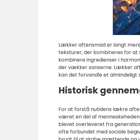
Lækker aftensmad er langt mere 
teksturer, der kombineres for at
kombinere ingredienser i harmo
der vækker sanserne. Lækker af
kan det forvandle et almindeligt 
Historisk gennem
For at forstå nutidens lækre afte
været en del af menneskehedens k
blevet overleveret fra generation 
ofte forbundet med sociale begi
brugt til at skabe mættende og 