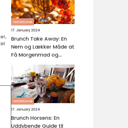
redaktionel
17. January 2024
er,
Brunch Take Away: En
kel
Nem og Lækker Måde at
Få Morgenmad og
Frokost på Farten
redaktionel
17. January 2024
Brunch Horsens: En
Uddybende Guide til