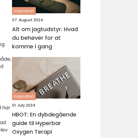
inspiration
07. August 2024
Alt om jagtudstyr: Hvad
du behøver for at
og
komme i gang
måde,
ad
inspiration
01. July 2024
d har
HBOT: En dybdegående
mad
guide til Hyperbar
blev
Oxygen Terapi