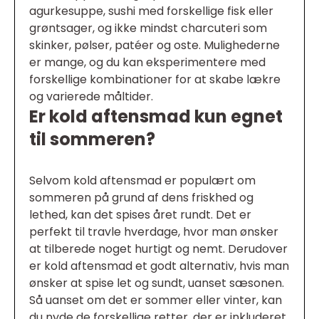
agurkesuppe, sushi med forskellige fisk eller
grøntsager, og ikke mindst charcuteri som
skinker, pølser, patéer og oste. Mulighederne
er mange, og du kan eksperimentere med
forskellige kombinationer for at skabe lækre
og varierede måltider.
Er kold aftensmad kun egnet
til sommeren?
Selvom kold aftensmad er populært om
sommeren på grund af dens friskhed og
lethed, kan det spises året rundt. Det er
perfekt til travle hverdage, hvor man ønsker
at tilberede noget hurtigt og nemt. Derudover
er kold aftensmad et godt alternativ, hvis man
ønsker at spise let og sundt, uanset sæsonen.
Så uanset om det er sommer eller vinter, kan
du nyde de forskellige retter, der er inkluderet