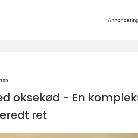
Annoncerin
nsen
d oksekød - En komplek
eredt ret