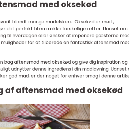
 aftensmad med oksekød
vorit blandt mange madelskere. Oksekød er mørt,
gør det perfekt til en række forskellige retter. Uanset om
ning til hverdagen eller ønsker at imponere gæsterne me
muligheder for at tilberede en fantastisk aftensmad me
rien bag aftensmad med oksekød og give dig inspiration og
muligt udnytter denne ingrediens i din madlavning. Uanset
lsker god mad, er der noget for enhver smag i denne artike
ing af aftensmad med oksekød