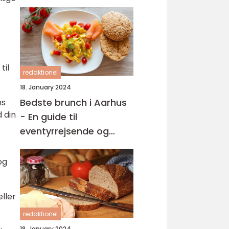
til
redaktionel
18. January 2024
Bedste brunch i Aarhus
ns
 din
- En guide til
eventyrrejsende og
backpackere
og
eller
redaktionel
18. January 2024