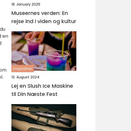
18. January 2025
Museernes verden: En
rejse ind i viden og kultur
 du
d en
d
inspiration
 om
l.
13. August 2024
Lej en Slush Ice Maskine
til Din Næste Fest