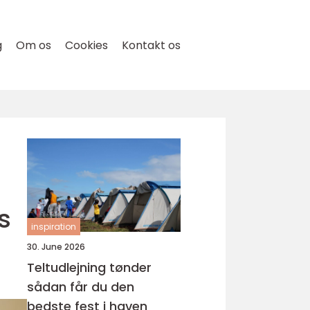
g
Om os
Cookies
Kontakt os
s
inspiration
30. June 2026
Teltudlejning tønder
sådan får du den
bedste fest i haven