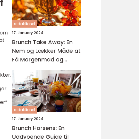
f
redaktionel
r om
17. January 2024
at
Brunch Take Away: En
Nem og Lækker Måde at
Få Morgenmad og
Frokost på Farten
kter.
ger.
er”
redaktionel
17. January 2024
Brunch Horsens: En
Uddybende Guide til