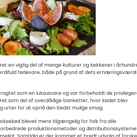
 en vigtig del af mange kulturer og køkkener i århundr
difuld fødevare, både på grund af dets ernæringsværdi
ragtet som en luksusvare og var forbeholdt de privilege
ret som del af overdådige banketter, hvor kødet blev
r og urter for at opnå den bedst mulige smag.
ksekød blevet mere tilgængelig for folk fra alle
 forbedrede produktionsmetoder og distributionssystemer
ligt. Samtidig er der kommet et bredt udvalg af forskel