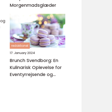
Morgenmadsglæder
 og
g
redaktionel
17. January 2024
Brunch Svendborg: En
Kulinarisk Oplevelse for
Eventyrrejsende og
Backpackere