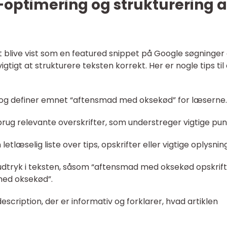
optimering og strukturering a
t blive vist som en featured snippet på Google søgninge
tigt at strukturere teksten korrekt. Her er nogle tips til 
n og definer emnet “aftensmad med oksekød” for læserne.
g brug relevante overskrifter, som understreger vigtige pun
 letlæselig liste over tips, opskrifter eller vigtige oplysnin
udtryk i teksten, såsom “aftensmad med oksekød opskrift
med oksekød”.
escription, der er informativ og forklarer, hvad artiklen