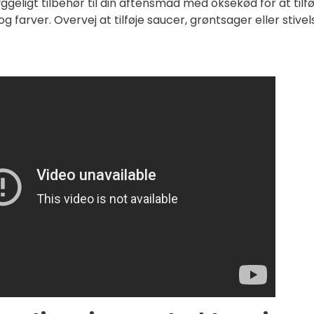
geligt tilbehør til din aftensmad med oksekød for at tilfø
farver. Overvej at tilføje saucer, grøntsager eller stivels