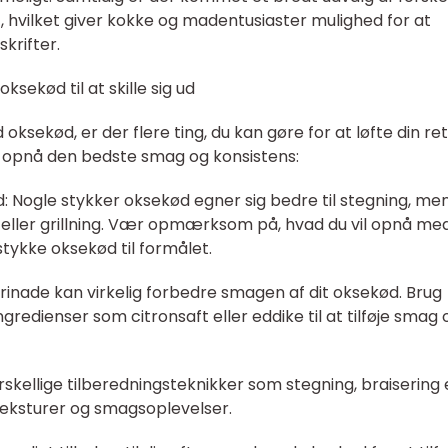
hvilket giver kokke og madentusiaster mulighed for at
krifter.
sekød til at skille sig ud
sekød, er der flere ting, du kan gøre for at løfte din ret 
 at opnå den bedste smag og konsistens:
d: Nogle stykker oksekød egner sig bedre til stegning, me
r eller grillning. Vær opmærksom på, hvad du vil opnå med
stykke oksekød til formålet.
rinade kan virkelig forbedre smagen af dit oksekød. Brug
ngredienser som citronsaft eller eddike til at tilføje smag 
rskellige tilberedningsteknikker som stegning, braisering 
 teksturer og smagsoplevelser.