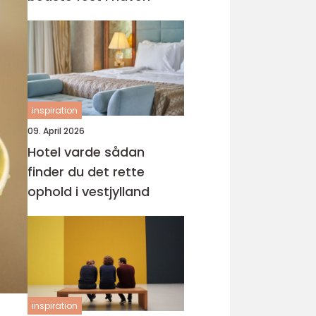
inspiration
09. April 2026
Hotel varde sådan
finder du det rette
ophold i vestjylland
inspiration