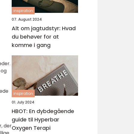
inspiration
07. August 2024
Alt om jagtudstyr: Hvad
du behøver for at
komme i gang
eder.
 og
rede
inspiration
01. July 2024
HBOT: En dybdegående
guide til Hyperbar
, der
Oxygen Terapi
lige