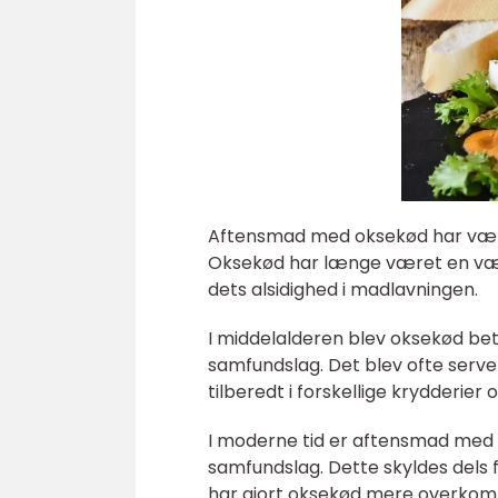
Aftensmad med oksekød har været
Oksekød har længe været en vær
dets alsidighed i madlavningen.
I middelalderen blev oksekød bet
samfundslag. Det blev ofte serve
tilberedt i forskellige krydderie
I moderne tid er aftensmad med o
samfundslag. Dette skyldes dels
har gjort oksekød mere overkomme