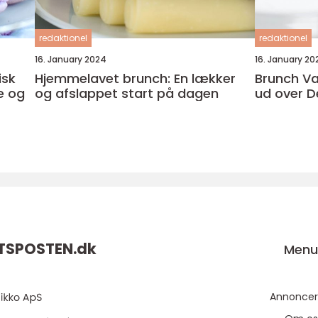
redaktionel
redaktionel
16. January 2024
16. January 20
isk
Hjemmelavet brunch: En lækker
Brunch Va
e og
og afslappet start på dagen
ud over D
TSPOSTEN.
dk
Men
Annoncer