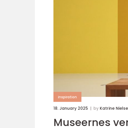
inspiration
18. January 2025
by
Katrine Niels
Museernes verd