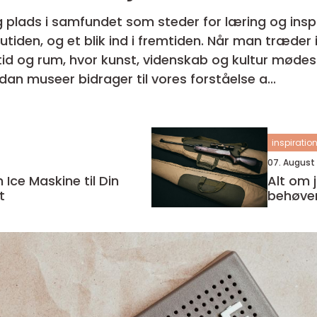
 plads i samfundet som steder for læring og inspir
f nutiden, og et blik ind i fremtiden. Når man træde
id og rum, hvor kunst, videnskab og kultur mødes 
dan museer bidrager til vores forståelse a...
inspiratio
07. August
h Ice Maskine til Din
Alt om 
t
behøver