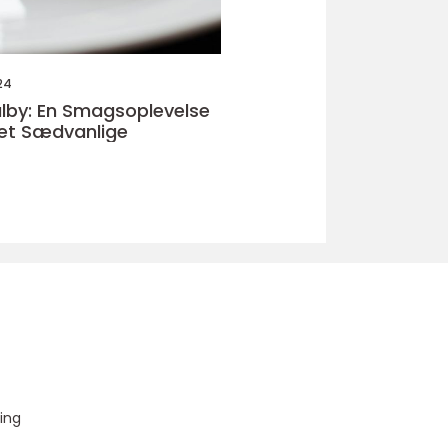
24
lby: En Smagsoplevelse
et Sædvanlige
u
ing