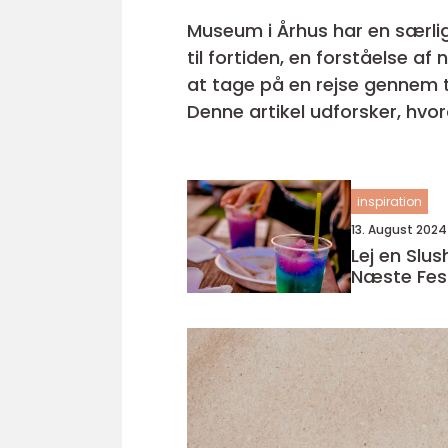
Museum i Århus har en særlig
til fortiden, en forståelse a
at tage på en rejse gennem t
Denne artikel udforsker, hvor
inspiration
13. August 2024
Lej en Slus
Næste Fes